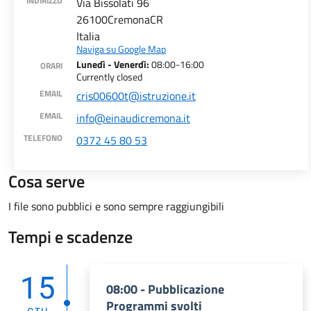
INDIRIZZO
Via Bissolati 96
26100
Cremona
CR
Italia
Naviga su Google Map
Lunedì - Venerdì:
08:00-16:00
ORARI
Currently closed
EMAIL
cris00600t@istruzione.it
EMAIL
info@einaudicremona.it
TELEFONO
0372 45 80 53
Cosa serve
Indirizzo
Via Vaglia, 6, 00139 - Roma RM
I file sono pubblici e sono sempre raggiungibili
Orari
Tempi e scadenze
8:00 - 13:00
gps
15
#
08:00 - Pubblicazione
Programmi svolti
Email