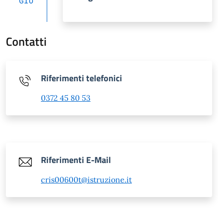
GIU
test@example.com
pec
Contatti
test@pec.example.com
Telefono
800 00 01 02
Riferimenti telefonici
0372 45 80 53
Riferimenti E-Mail
cris00600t@istruzione.it