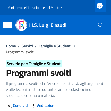
Salta al contenuto principale
Skip to footer content
Slim top
Ministero dell'Istruzione e del Merito
I.I.S. Luigi Einaudi
Briciole di pane
Home
/
Servizi
/
Famiglie e Studenti
/
Programmi svolti
Home
Servizio per: Famiglie e Studenti
Programmi svolti
Servizi
Famiglie e studenti
Modulistica Famiglie
Dettagli del servizio
Il programma svolto si riferisce alle attività, agli argomenti
e alle lezioni trattate durante l'anno scolastico in una
specifica disciplina o materia.
Condividi
Vedi azioni