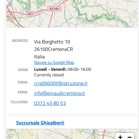
INDIRIZZO
Via Borghetto 10
26100
Cremona
CR
Italia
Naviga su Google Map
Lunedì - Venerdì:
08:00-16:00
ORARI
Currently closed
EMAIL
cris00600t@istruzione.it
EMAIL
info@einaudicremona.it
TELEFONO
0372 45 80 53
Succursale Ghisalberti
+
−