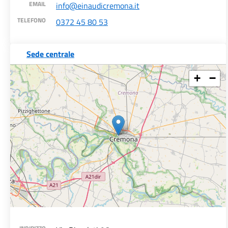
EMAIL
info@einaudicremona.it
TELEFONO
0372 45 80 53
Sede centrale
+
−