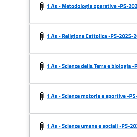
1 As - Metodologie operative -PS-2
1 As - Religione Cattolica -PS-2025-
1 As - Scienze della Terra e biolog
1 As - Scienze motorie e sportive -
1 As - Scienze umane e sociali -PS