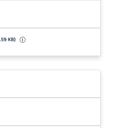
ento
Informazioni sul documento
.59 KB)
mento