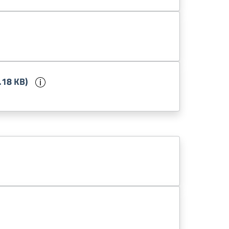
mento
Informazioni sul documento
.18 KB)
ento