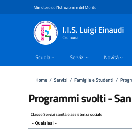
Slim top
Salta al contenuto principale
Skip to footer content
Ministero dell'Istruzione e del Merito
I.I.S. Luigi Einaudi
Cremona
Scuola
Servizi
Novità
Briciole di pane
Home
/
Servizi
/
Famiglie e Studenti
/
Progr
Programmi svolti - Sani
Classe Servizi sanità e assistenza sociale