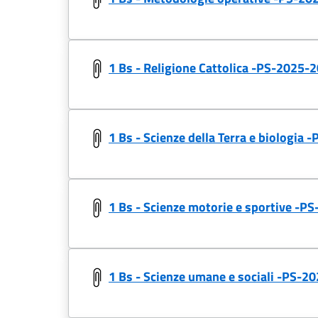
1 Bs - Religione Cattolica -PS-2025-
1 Bs - Scienze della Terra e biolog
1 Bs - Scienze motorie e sportive -
1 Bs - Scienze umane e sociali -PS-