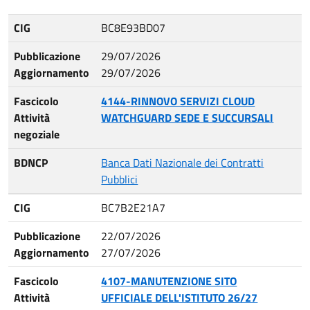
CIG
Pubblicazione Aggiornamento
Fascicolo Attività negoziale
BDNCP
CIG
BC8E93BD07
Pubblicazione
29/07/2026
Aggiornamento
29/07/2026
Fascicolo
4144-RINNOVO SERVIZI CLOUD
Attività
WATCHGUARD SEDE E SUCCURSALI
negoziale
BDNCP
Banca Dati Nazionale dei Contratti
Pubblici
CIG
BC7B2E21A7
Pubblicazione
22/07/2026
Aggiornamento
27/07/2026
Fascicolo
4107-MANUTENZIONE SITO
Attività
UFFICIALE DELL'ISTITUTO 26/27