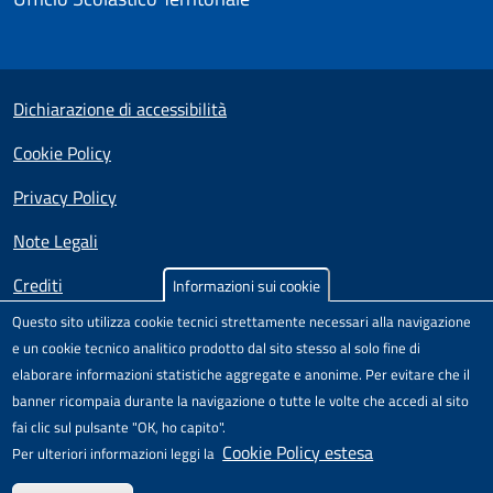
Small prints
Useful links section
Dichiarazione di accessibilità
Cookie Policy
Privacy Policy
Note Legali
Crediti
Informazioni sui cookie
Questo sito utilizza cookie tecnici strettamente necessari alla navigazione
Test
Sito realizzato e distribuito da
Porte Aperte sul Web
,
e un cookie tecnico analitico prodotto dal sito stesso al solo fine di
Comunità di pratica per l'accessibilità dei siti scolastici,
elaborare informazioni statistiche aggregate e anonime. Per evitare che il
nell'ambito del Progetto "Un CMS per la scuola" .
banner ricompaia durante la navigazione o tutte le volte che accedi al sito
Il modello di sito è rilasciato sotto licenza
Attribuzione-Non
fai clic sul pulsante "OK, ho capito".
commerciale-Condividi allo stesso modo 4.0 Unported
di
Cookie Policy estesa
Per ulteriori informazioni leggi la
Creative Commons.