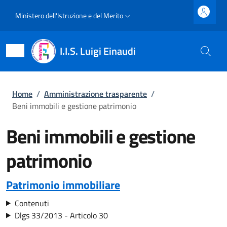
Salta al contenuto principale
Skip to footer content
Slim top
Ministero dell'Istruzione e del Merito
I.I.S. Luigi Einaudi
Briciole di pane
Home
/
Amministrazione trasparente
/
Beni immobili e gestione patrimonio
Beni immobili e gestione
patrimonio
Patrimonio immobiliare
Contenuti
Dlgs 33/2013 - Articolo 30