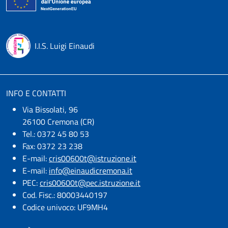
I.I.S. Luigi Einaudi
INFO E CONTATTI
Via Bissolati, 96
26100 Cremona (CR)
Tel.: 0372 45 80 53
Fax: 0372 23 238
E-mail:
cris00600t@istruzione.it
E-mail:​
info@einaudicremona.it
PEC:
cris00600t@pec.istruzione.it
Cod. Fisc.: 80003440197
Codice univoco: UF9MH4