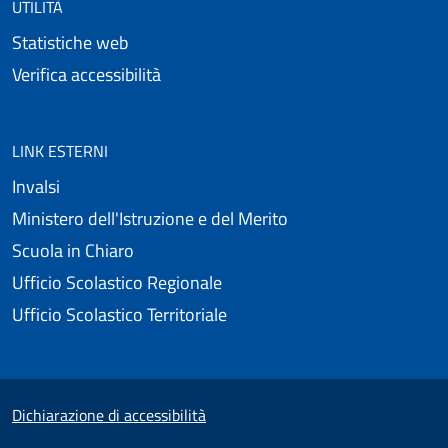
UTILITÀ
Statistiche web
Verifica accessibilità
LINK ESTERNI
Invalsi
Ministero dell'Istruzione e del Merito
Scuola in Chiaro
Ufficio Scolastico Regionale
Ufficio Scolastico Territoriale
Small prints
Useful links section
Dichiarazione di accessibilità