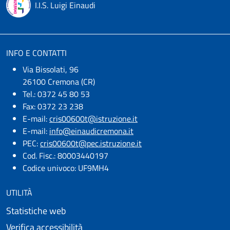
I.I.S. Luigi Einaudi
INFO E CONTATTI
Via Bissolati, 96
26100 Cremona (CR)
Tel.: 0372 45 80 53
Fax: 0372 23 238
E-mail:
cris00600t@istruzione.it
E-mail:​
info@einaudicremona.it
PEC:
cris00600t@pec.istruzione.it
Cod. Fisc.: 80003440197
Codice univoco: UF9MH4
UTILITÀ
Statistiche web
Verifica accessibilità