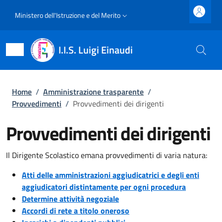
Salta al contenuto principale
Skip to footer content
Slim top
Ministero dell'Istruzione e del Merito
I.I.S. Luigi Einaudi
Briciole di pane
Home
/
Amministrazione trasparente
/
Provvedimenti
/
Provvedimenti dei dirigenti
Provvedimenti dei dirigenti
Il Dirigente Scolastico emana provvedimenti di varia natura:
Atti delle amministrazioni aggiudicatrici e degli enti
aggiudicatori distintamente per ogni procedura
Determine attività negoziale
Accordi di rete a titolo oneroso