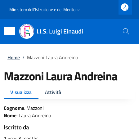
Salta al contenuto principale
Skip to footer content
Slim top
Ministero dell'Istruzione e del Merito
I.I.S. Luigi Einaudi
Briciole di pane
Home
/
Mazzoni Laura Andreina
Mazzoni Laura Andreina
Primary tabs
Visualizza
Attività
Cognome
:
Mazzoni
Nome
:
Laura Andreina
Iscritto da
1 year 3 months