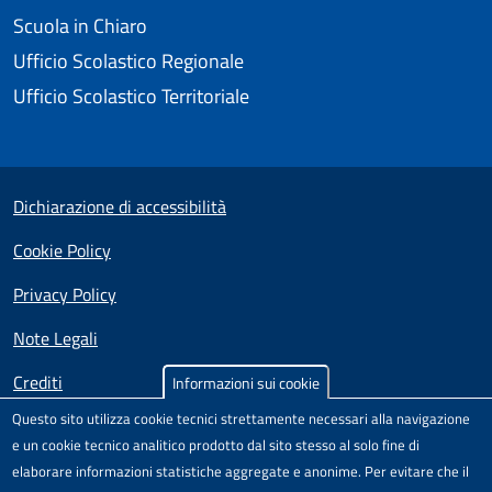
Scuola in Chiaro
Ufficio Scolastico Regionale
Ufficio Scolastico Territoriale
Small prints
Useful links section
Dichiarazione di accessibilità
Cookie Policy
Privacy Policy
Note Legali
Crediti
Informazioni sui cookie
Questo sito utilizza cookie tecnici strettamente necessari alla navigazione
Test
Sito realizzato e distribuito da
Porte Aperte sul Web
,
e un cookie tecnico analitico prodotto dal sito stesso al solo fine di
Comunità di pratica per l'accessibilità dei siti scolastici,
elaborare informazioni statistiche aggregate e anonime. Per evitare che il
nell'ambito del Progetto "Un CMS per la scuola" .