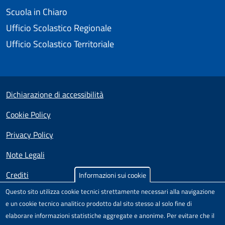
Scuola in Chiaro
Ufficio Scolastico Regionale
Ufficio Scolastico Territoriale
Small prints
Useful links section
Dichiarazione di accessibilità
Cookie Policy
Privacy Policy
Note Legali
Crediti
Informazioni sui cookie
Questo sito utilizza cookie tecnici strettamente necessari alla navigazione
Test
Sito realizzato e distribuito da
Porte Aperte sul Web
,
e un cookie tecnico analitico prodotto dal sito stesso al solo fine di
Comunità di pratica per l'accessibilità dei siti scolastici,
elaborare informazioni statistiche aggregate e anonime. Per evitare che il
nell'ambito del Progetto "Un CMS per la scuola" .