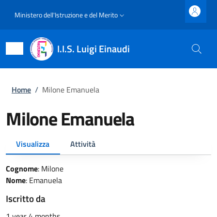
Salta al contenuto principale
Skip to footer content
Slim top
Ministero dell'Istruzione e del Merito
I.I.S. Luigi Einaudi
Briciole di pane
Home
/
Milone Emanuela
Milone Emanuela
Primary tabs
Visualizza
Attività
Cognome
:
Milone
Nome
:
Emanuela
Iscritto da
1 year 4 months