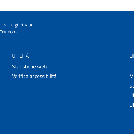
I.I.S. Luigi Einaudi
Cremona
UTILITÀ
L
Statistiche web
In
Verifica accessibilità
Mi
Sc
Uf
Uf