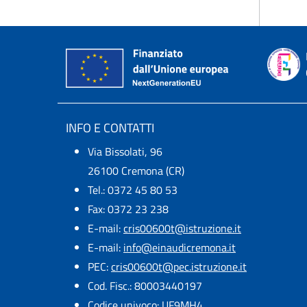
INFO E CONTATTI
Via Bissolati, 96
26100 Cremona (CR)
Tel.: 0372 45 80 53
Fax: 0372 23 238
E-mail:
cris00600t@istruzione.it
E-mail:​
info@einaudicremona.it
PEC:
cris00600t@pec.istruzione.it
Cod. Fisc.: 80003440197
Codice univoco: UF9MH4