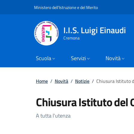
Slim top
Salta al contenuto principale
Skip to footer content
Ministero dell'Istruzione e del Merito
I.I.S. Luigi Einaudi
Cremona
Scuola
Servizi
Novità
Briciole di pane
Home
/
Novità
/
Notizie
/
Chiusura Istituto
Chiusura Istituto de
Dettagli della Notizia
A tutta l'utenza