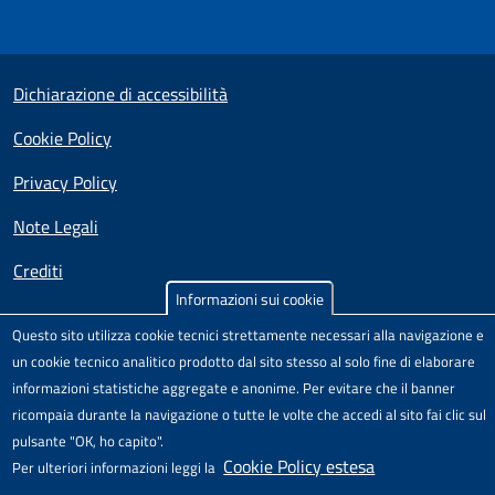
Small prints
Useful links section
Dichiarazione di accessibilità
Cookie Policy
Privacy Policy
Note Legali
Crediti
Informazioni sui cookie
Test
Sito realizzato e distribuito da
Porte Aperte sul Web
,
Questo sito utilizza cookie tecnici strettamente necessari alla navigazione e
Comunità di pratica per l'accessibilità dei siti scolastici,
un cookie tecnico analitico prodotto dal sito stesso al solo fine di elaborare
nell'ambito del Progetto "Un CMS per la scuola" .
informazioni statistiche aggregate e anonime. Per evitare che il banner
Il modello di sito è rilasciato sotto licenza
Attribuzione-Non
ricompaia durante la navigazione o tutte le volte che accedi al sito fai clic sul
commerciale-Condividi allo stesso modo 4.0 Unported
di
pulsante "OK, ho capito".
Creative Commons.
Cookie Policy estesa
Per ulteriori informazioni leggi la