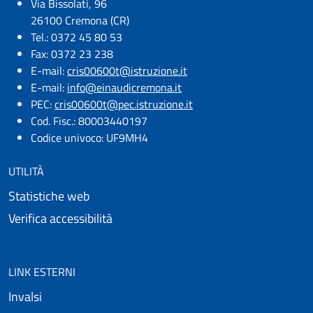
Via Bissolati, 96
26100 Cremona (CR)
Tel.: 0372 45 80 53
Fax: 0372 23 238
E-mail:
cris00600t@istruzione.it
E-mail:​
info@einaudicremona.it
PEC:
cris00600t@pec.istruzione.it
Cod. Fisc.: 80003440197
Codice univoco: UF9MH4
UTILITÀ
Statistiche web
Verifica accessibilità
LINK ESTERNI
Invalsi