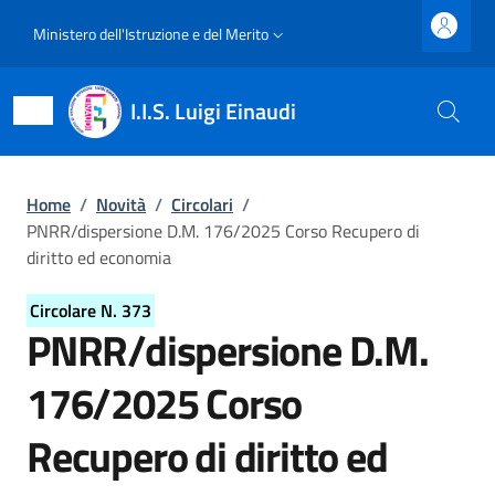
Salta al contenuto principale
Skip to footer content
Slim top
Ministero dell'Istruzione e del Merito
I.I.S. Luigi Einaudi
Briciole di pane
Home
/
Novità
/
Circolari
/
PNRR/dispersione D.M. 176/2025 Corso Recupero di
diritto ed economia
Circolare N. 373
PNRR/dispersione D.M.
176/2025 Corso
Recupero di diritto ed