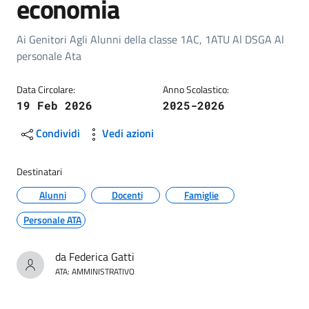
economia
Dettagli della circolare
Ai Genitori Agli Alunni della classe 1AC, 1ATU Al DSGA Al
personale Ata
Data Circolare:
Anno Scolastico:
19 Feb 2026
2025-2026
Condividi
Vedi azioni
Destinatari
Alunni
Docenti
Famiglie
Personale ATA
da Federica Gatti
ATA: AMMINISTRATIVO