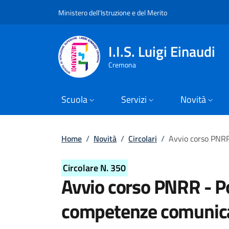
Slim top
Salta al contenuto principale
Skip to footer content
Ministero dell'Istruzione e del Merito
I.I.S. Luigi Einaudi
Cremona
Scuola
Servizi
Novità
Briciole di pane
Home
/
Novità
/
Circolari
/
Avvio corso PNR
Circolare N. 350
Avvio corso PNRR - 
competenze comunic