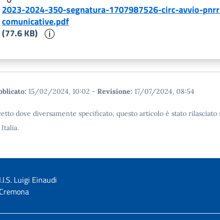
2023-2024-350-segnatura-1707987526-circ-avvio-pnr
comunicative.pdf
Informazioni sul documento
(77.6 KB)
blicato:
15/02/2024, 10:02
-
Revisione:
17/07/2024, 08:54
etto dove diversamente specificato, questo articolo è stato rilascia
 Italia.
I.I.S. Luigi Einaudi
Cremona