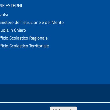
INK ESTERNI
valsi
nistero dell'Istruzione e del Merito
uola in Chiaro
ficio Scolastico Regionale
ficio Scolastico Territoriale
nell'ambito del Progetto "Un CMS per la scuola" .