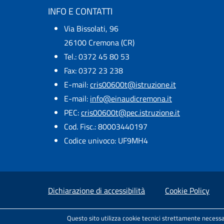
INFO E CONTATTI
Via Bissolati, 96
26100 Cremona (CR)
Tel.: 0372 45 80 53
Fax: 0372 23 238
E-mail:
cris00600t@istruzione.it
E-mail:​
info@einaudicremona.it
PEC:
cris00600t@pec.istruzione.it
Cod. Fisc.: 80003440197
Codice univoco: UF9MH4
Small prints
Useful links section
Dichiarazione di accessibilità
Cookie Policy
Test
Sito realizzato e distribuito da
Porte Aperte 
Questo sito utilizza cookie tecnici strettamente necessa