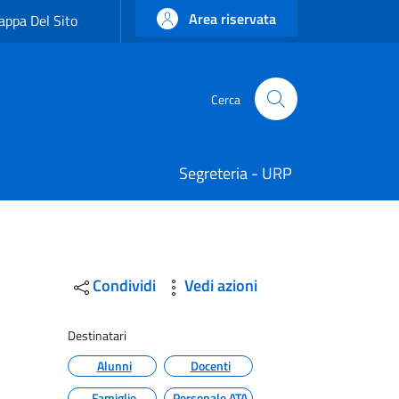
Area riservata
ppa Del Sito
Cerca
Cerca
Segreteria - URP
Condividi
Vedi azioni
Destinatari
Alunni
Docenti
Famiglie
Personale ATA