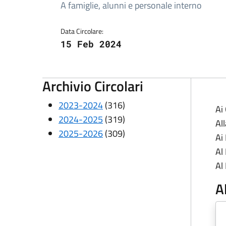
Dettagli della circolare
A famiglie, alunni e personale interno
Data Circolare:
15 Feb 2024
Archivio Circolari
2023-2024
(316)
Ai
2024-2025
(319)
All
2025-2026
(309)
Ai
Al
Al
A