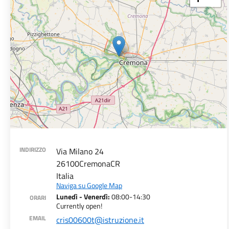
INDIRIZZO
Via Milano 24
26100
Cremona
CR
Italia
Naviga su Google Map
Lunedì - Venerdì:
08:00-14:30
ORARI
Currently open!
EMAIL
cris00600t@istruzione.it