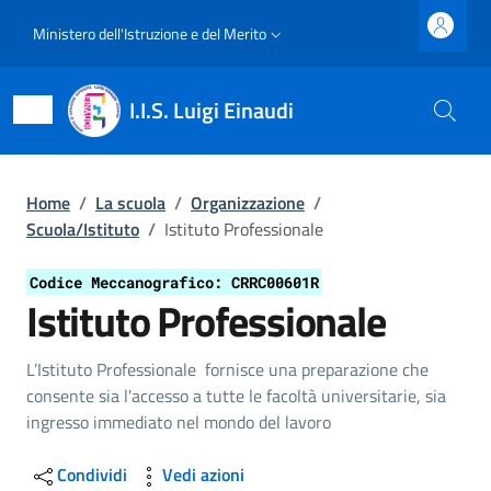
Salta al contenuto principale
Skip to footer content
Slim top
Ministero dell'Istruzione e del Merito
I.I.S. Luigi Einaudi
Briciole di pane
Home
/
La scuola
/
Organizzazione
/
Scuola/Istituto
/
Istituto Professionale
Codice Meccanografico: CRRC00601R
Istituto Professionale
Dettagli della struttura organi
L’Istituto Professionale fornisce una preparazione che
consente sia l'accesso a tutte le facoltà universitarie, sia
ingresso immediato nel mondo del lavoro
Condividi
Vedi azioni