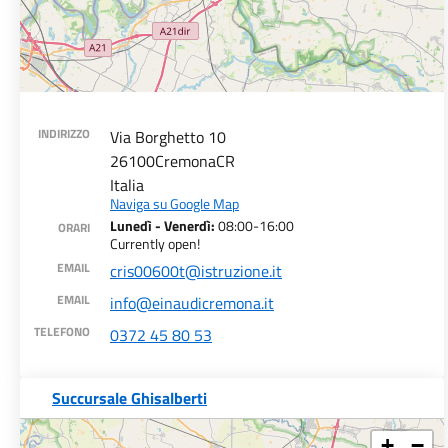
INDIRIZZO
Via Borghetto 10
26100
Cremona
CR
Italia
Naviga su Google Map
Lunedì - Venerdì:
08:00-16:00
ORARI
Currently open!
EMAIL
cris00600t@istruzione.it
EMAIL
info@einaudicremona.it
TELEFONO
0372 45 80 53
Succursale Ghisalberti
+
−