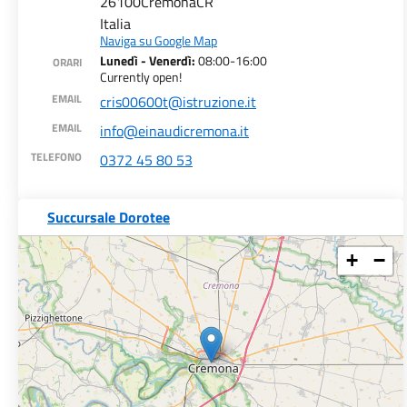
26100
Cremona
CR
Italia
Naviga su Google Map
Lunedì - Venerdì:
08:00-16:00
ORARI
Currently open!
EMAIL
cris00600t@istruzione.it
EMAIL
info@einaudicremona.it
TELEFONO
0372 45 80 53
Succursale Dorotee
+
−