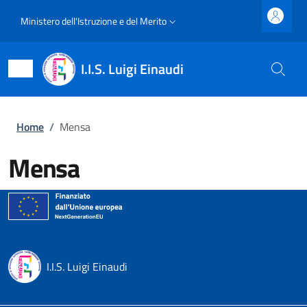
Salta al contenuto principale
Skip to footer content
Slim top
Ministero dell'Istruzione e del Merito
I.I.S. Luigi Einaudi
Briciole di pane
Home
/
Mensa
Mensa
I.I.S. Luigi Einaudi