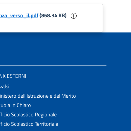
Informazioni sul docu
nza_verso_il.pdf
(868.34 KB)
INK ESTERNI
valsi
nistero dell'Istruzione e del Merito
uola in Chiaro
ficio Scolastico Regionale
ficio Scolastico Territoriale