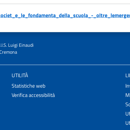
societ_e_le_fondamenta_della_scuola_-_oltre_lemerge
I.I.S. Luigi Einaudi
Cremona
UTILITÀ
L
Statistiche web
In
Verifica accessibilità
Mi
Sc
Uf
Uf