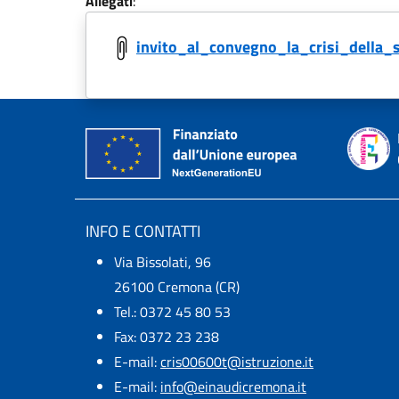
Allegati
:
invito_al_convegno_la_crisi_della_
INFO E CONTATTI
Via Bissolati, 96
26100 Cremona (CR)
Tel.: 0372 45 80 53
Fax: 0372 23 238
E-mail:
cris00600t@istruzione.it
E-mail:​
info@einaudicremona.it