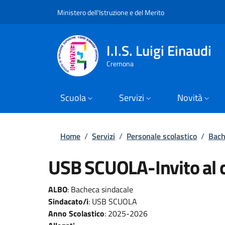
Slim top
Salta al contenuto principale
Skip to footer content
Ministero dell'Istruzione e del Merito
I.I.S. Luigi Einaudi
Cremona
Scuola
Servizi
Novità
Briciole di pane
Home
/
Servizi
/
Personale scolastico
/
Bach
USB SCUOLA-Invito al 
ALBO
:
Bacheca sindacale
Sindacato/i
:
USB SCUOLA
Anno Scolastico
:
2025-2026