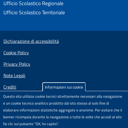
Ufficio Scolastico Regionale
Ufficio Scolastico Territoriale
Small prints
Useful links section
Dichiarazione di accessibilità
Cookie Policy
Privacy Policy
Note Legali
Crediti
Informazioni sui cookie
Questo sito utilizza cookie tecnici strettamente necessari alla navigazione
Test
Sito realizzato e distribuito da
Porte Aperte sul Web
,
e un cookie tecnico analitico prodotto dal sito stesso al solo fine di
Comunità di pratica per l'accessibilità dei siti scolastici,
elaborare informazioni statistiche aggregate e anonime. Per evitare che il
nell'ambito del Progetto "Un CMS per la scuola" .
banner ricompaia durante la navigazione o tutte le volte che accedi al sito
Il modello di sito è rilasciato sotto licenza
Attribuzione-Non
fai clic sul pulsante "OK, ho capito".
commerciale-Condividi allo stesso modo 4.0 Unported
di