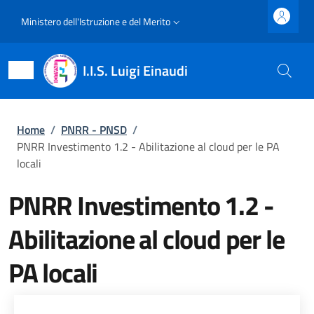
Salta al contenuto principale
Skip to footer content
Slim top
Ministero dell'Istruzione e del Merito
I.I.S. Luigi Einaudi
Briciole di pane
Home
/
PNRR - PNSD
/
PNRR Investimento 1.2 - Abilitazione al cloud per le PA
locali
PNRR Investimento 1.2 -
Abilitazione al cloud per le
PA locali