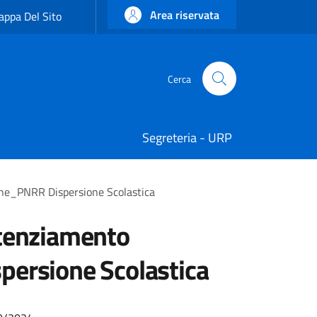
Area riservata
ppa Del Sito
Cerca
Cerca
Segreteria - URP
one_PNRR Dispersione Scolastica
otenziamento
persione Scolastica