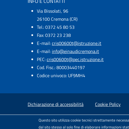
INFO E CONTATTI
Via Bissolati, 96
26100 Cremona (CR)
Tel.: 0372 45 80 53
Fax: 0372 23 238
E-mail:
cris00600t@istruzione.it
E-mail:​
info@einaudicremona.it
PEC:
cris00600t@pec.istruzione.it
Cod. Fisc.: 80003440197
Codice univoco: UF9MH4
Small prints
Useful links section
Dichiarazione di accessibilità
Cookie Policy
Test
Sito realizzato e distribuito da
Porte Aperte 
Questo sito utilizza cookie tecnici strettamente necessa
Il modello di sito è rilasciato sotto
dal sito stesso al solo fine di elaborare informazioni st