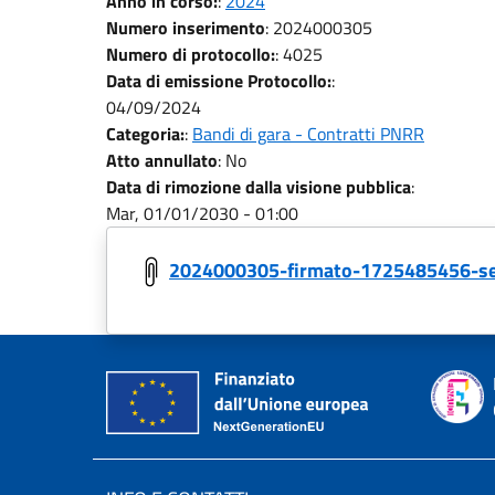
Anno in corso:
:
2024
Numero inserimento
:
2024000305
Numero di protocollo:
:
4025
Data di emissione Protocollo:
:
04/09/2024
Categoria:
:
Bandi di gara - Contratti PNRR
Atto annullato
:
No
Data di rimozione dalla visione pubblica
:
Mar, 01/01/2030 - 01:00
2024000305-firmato-1725485456-se