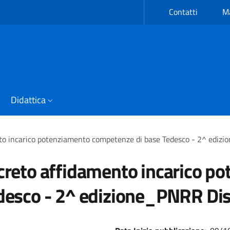
Contatti
Ma
Didattica
to incarico potenziamento competenze di base Tedesco - 2^ edizi
creto affidamento incarico p
desco - 2^ edizione_PNRR Dis