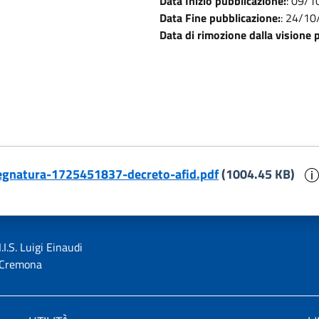
Data Inizio pubblicazione:
:
09/1
Data Fine pubblicazione:
:
24/10
Data di rimozione dalla visione 
gnatura-1725451837-decreto-afid.pdf
(1004.45 KB)
I.I.S. Luigi Einaudi
Cremona