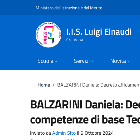
Slim top
Salta al contenuto principale
Skip to footer content
Ministero dell'Istruzione e del Merito
I.I.S. Luigi Einaudi
Cremona
Scuola
Servizi
Novità
Briciole di pane
Home
/
BALZARINI Daniela: Decreto affidamen
BALZARINI Daniela: De
competenze di base Te
Inviato da
Admin Sito
il 9 Ottobre 2024