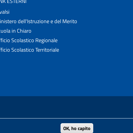
INK ESTERNI
valsi
nistero dell'Istruzione e del Merito
uola in Chiaro
ficio Scolastico Regionale
ficio Scolastico Territoriale
nell'ambito del Progetto "Un CMS per la scuola" .
OK, ho capito
 4.0 Unported
di Creative Commons.