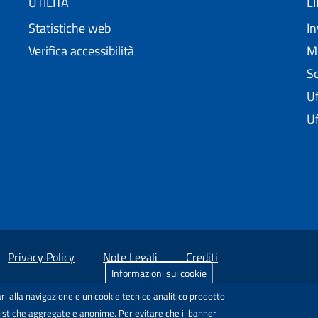
UTILITÀ
L
Statistiche web
In
Verifica accessibilità
Mi
Sc
Uf
Uf
Privacy Policy
Note Legali
Crediti
Informazioni sui cookie
sul Web
, Comunità di pratica per l'accessibilità dei siti scolastici, 
ri alla navigazione e un cookie tecnico analitico prodotto
 licenza
Attribuzione-Non commerciale-Condividi allo stesso modo
atistiche aggregate e anonime. Per evitare che il banner