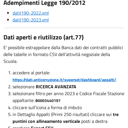
Adempimenti Legge 190/2012
datil190-2022.xml
datil190-2023.xml
Dati aperti e riutilizzo (art.77)
E' possibile estrappolare dalla Banca dati dei contratti pubblici
delle tabelle in formato CSV dell'attività negoziale della
Scuola:
accedere al portale:
https://dati.anticorruzione.it/superset/dashboard/appalti/
selezionare
RICERCA AVANZATA
selezionare filtro per anno 2023 e Codice Fiscale Stazione
appaltante:
80003440197
cliccare sull’icona a forma di imbuto
in Dettaglio Appalti (Primi 250 risultati) cliccare sui
tre
puntini con allineamento verticale
posti a destra
scegliere
Export CSV