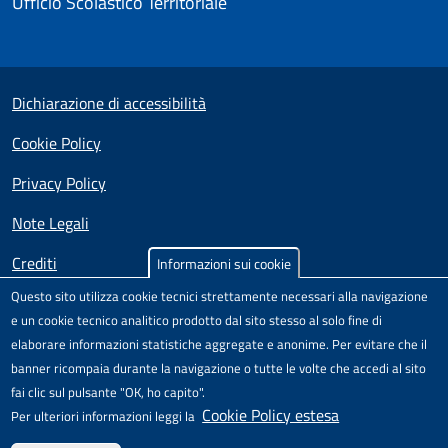
Ufficio Scolastico Territoriale
Small prints
Useful links section
Dichiarazione di accessibilità
Cookie Policy
Privacy Policy
Note Legali
Crediti
Informazioni sui cookie
Questo sito utilizza cookie tecnici strettamente necessari alla navigazione
Test
Sito realizzato e distribuito da
Porte Aperte sul Web
,
e un cookie tecnico analitico prodotto dal sito stesso al solo fine di
Comunità di pratica per l'accessibilità dei siti scolastici,
elaborare informazioni statistiche aggregate e anonime. Per evitare che il
nell'ambito del Progetto "Un CMS per la scuola" .
banner ricompaia durante la navigazione o tutte le volte che accedi al sito
Il modello di sito è rilasciato sotto licenza
Attribuzione-Non
fai clic sul pulsante "OK, ho capito".
commerciale-Condividi allo stesso modo 4.0 Unported
di
Cookie Policy estesa
Per ulteriori informazioni leggi la
Creative Commons.