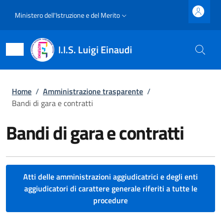
Salta al contenuto principale
Skip to footer content
Slim top
Ministero dell'Istruzione e del Merito
I.I.S. Luigi Einaudi
Briciole di pane
Home
/
Amministrazione trasparente
/
Bandi di gara e contratti
Bandi di gara e contratti
Atti delle amministrazioni aggiudicatrici e degli enti
aggiudicatori di carattere generale riferiti a tutte le
procedure