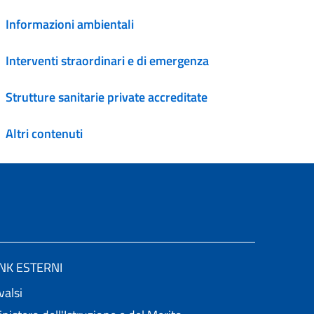
Informazioni ambientali
Interventi straordinari e di emergenza
Strutture sanitarie private accreditate
Altri contenuti
INK ESTERNI
valsi