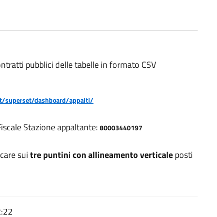
ntratti pubblici delle tabelle in formato CSV
.it/superset/dashboard/appalti/
Fiscale Stazione appaltante:
80003440197
ccare sui
tre puntini con allineamento verticale
posti
2:22