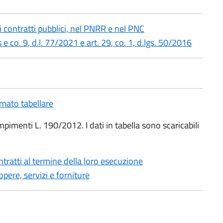
i contratti pubblici, nel PNRR e nel PNC
is e co. 9, d.l. 77/2021 e art. 29, co. 1, d.lgs. 50/2016
rmato tabellare
mpimenti L. 190/2012. I dati in tabella sono scaricabili
ntratti al termine della loro esecuzione
opere, servizi e forniture