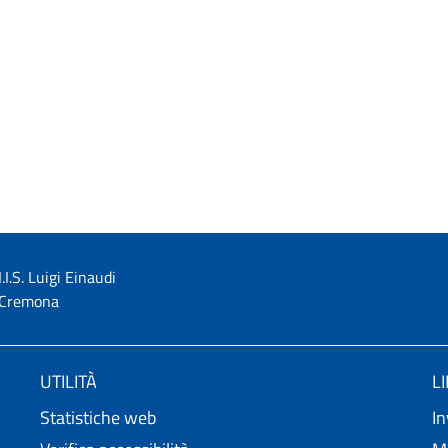
I.I.S. Luigi Einaudi
Cremona
UTILITÀ
L
Statistiche web
In