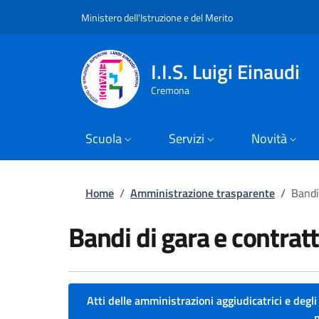
Slim top
Salta al contenuto principale
Skip to footer content
Ministero dell'Istruzione e del Merito
I.I.S. Luigi Einaudi
Cremona
Scuola
Servizi
Novità
Briciole di pane
Home
/
Amministrazione trasparente
/
Bandi
Bandi di gara e contratt
Atti delle amministrazioni aggiudicatrici e degli 