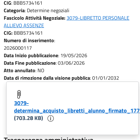
CIG
:
BBB5734161
Categoria
:
Determine negoziali
Fascicolo Attività Negoziale:
3079-LIBRETTO PERSONALE
ALLIEVO ASSENZE
CIG:
BBB5734161
Numero di inserimento
:
2026000117
Data Inizio pubblicazione
:
19/05/2026
Data Fine pubblicazione
:
03/06/2026
Atto annullato
:
NO
Data di rimozione dalla visione pubblica
:
01/01/2032
3079-
determina_acquisto_libretti_alunno_firmato_1
Informazioni sul documento
(703.28 KB)