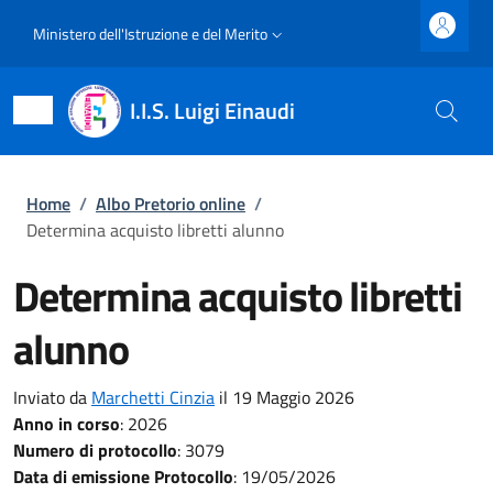
Salta al contenuto principale
Skip to footer content
Slim top
Ministero dell'Istruzione e del Merito
I.I.S. Luigi Einaudi
Briciole di pane
Home
/
Albo Pretorio online
/
Determina acquisto libretti alunno
Determina acquisto libretti
alunno
Inviato da
Marchetti Cinzia
il 19 Maggio 2026
Anno in corso
:
2026
Numero di protocollo
:
3079
Data di emissione Protocollo
:
19/05/2026